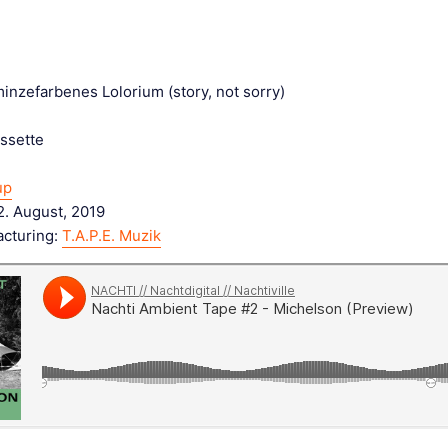
inzefarbenes Lolorium (story, not sorry)
ssette
up
2. August, 2019
acturing:
T.A.P.E. Muzik