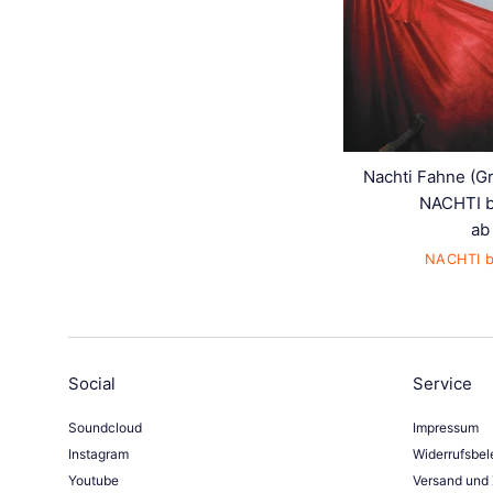
Nachti Fahne (G
NACHTI b
ab
NACHTI b
Social
Service
Soundcloud
Impressum
Instagram
Widerrufsbel
Youtube
Versand und