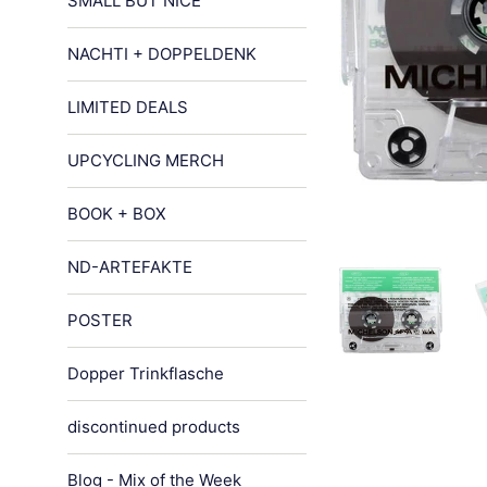
SMALL BUT NICE
NACHTI + DOPPELDENK
LIMITED DEALS
UPCYCLING MERCH
BOOK + BOX
ND-ARTEFAKTE
POSTER
Dopper Trinkflasche
discontinued products
Blog - Mix of the Week