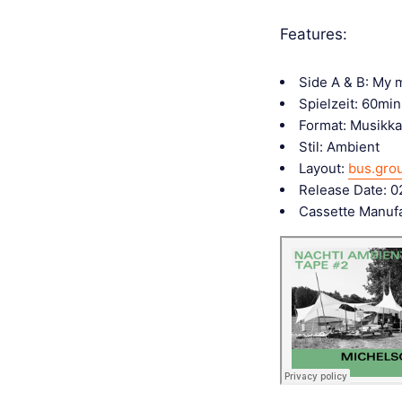
Features:
Side A & B: My m
Spielzeit: 60min
Format: Musikka
Stil: Ambient
Layout:
bus.gro
Release Date: 0
Cassette Manuf