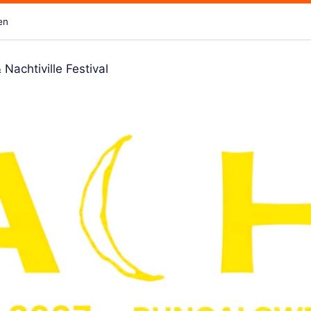
en
achtiville Festival