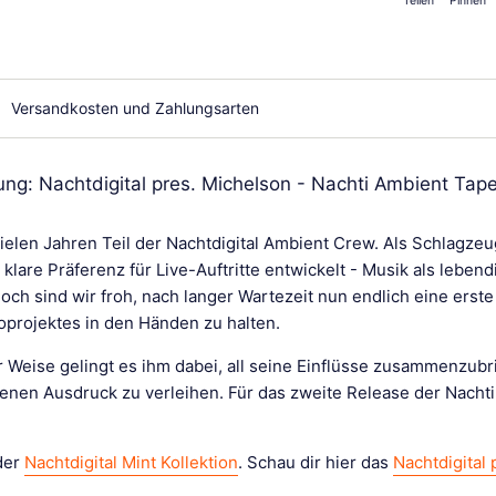
Teilen
Pinnen
Auf Facebook tei
Auf Pint
Versandkosten und Zahlungsarten
ung: Nachtdigital pres. Michelson - Nachti Ambient Tap
 vielen Jahren Teil der Nachtdigital Ambient Crew. Als Schlag
 klare Präferenz für Live-Auftritte entwickelt - Musik als leben
doch sind wir froh, nach langer Wartezeit nun endlich eine erst
oprojektes in den Händen zu halten.
 Weise gelingt es ihm dabei, all seine Einflüsse zusammenzubri
nen Ausdruck zu verleihen. Für das zweite Release der Nachti
der
Nachtdigital Mint Kollektion
. Schau dir hier das
Nachtdigital 