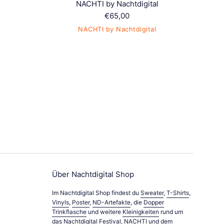
NACHTI by Nachtdigital
Normaler
€65,00
Preis
NACHTI by Nachtdigital
Über Nachtdigital Shop
Im Nachtdigital Shop findest du
Sweater
,
T-Shirts
,
Vinyls
,
Poster
,
ND-Artefakte
, die
Dopper
Trinkflasche
und weitere
Kleinigkeiten
rund um
das
Nachtdigital Festival
,
NACHTI
und dem