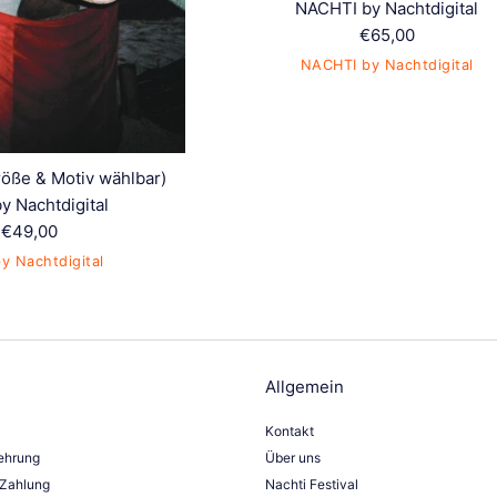
NACHTI by Nachtdigital
Normaler
€65,00
Preis
NACHTI by Nachtdigital
röße & Motiv wählbar)
y Nachtdigital
 €49,00
y Nachtdigital
Allgemein
Kontakt
ehrung
Über uns
 Zahlung
Nachti Festival