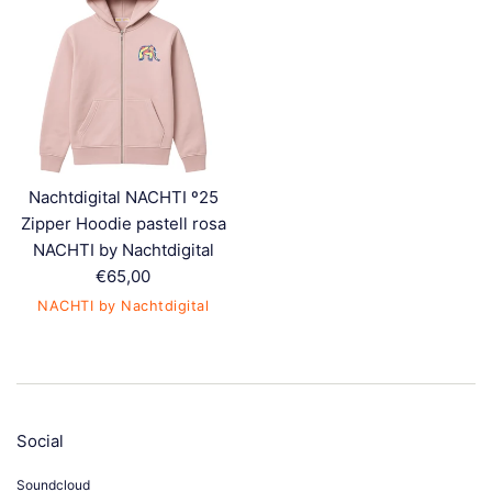
Nachtdigital NACHTI º25
Zipper Hoodie pastell rosa
NACHTI by Nachtdigital
Normaler
€65,00
Preis
NACHTI by Nachtdigital
Social
Soundcloud