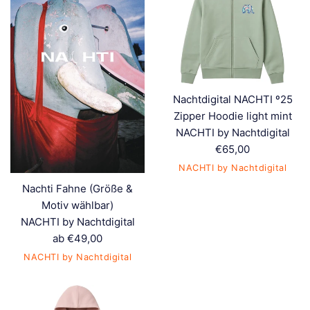
Nachtdigital NACHTI º25
Zipper Hoodie light mint
NACHTI by Nachtdigital
Normaler
€65,00
Preis
NACHTI by Nachtdigital
Nachti Fahne (Größe &
Motiv wählbar)
NACHTI by Nachtdigital
ab €49,00
NACHTI by Nachtdigital