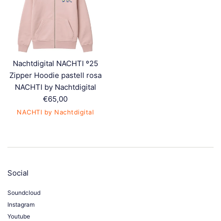
Nachtdigital NACHTI º25
Zipper Hoodie pastell rosa
NACHTI by Nachtdigital
Normaler
€65,00
Preis
NACHTI by Nachtdigital
Social
Soundcloud
Instagram
Youtube