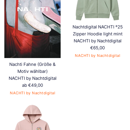
Nachtdigital NACHTI º25
Zipper Hoodie light mint
NACHTI by Nachtdigital
Normaler
€65,00
Preis
NACHTI by Nachtdigital
Nachti Fahne (Größe &
Motiv wählbar)
NACHTI by Nachtdigital
ab €49,00
NACHTI by Nachtdigital