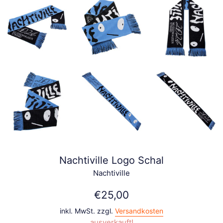
Nachtiville Logo Schal
Nachtiville
Normaler
€25,00
Preis
inkl. MwSt. zzgl.
Versandkosten
ausverkauft!