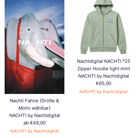
Nachtdigital NACHTI º25
Zipper Hoodie light mint
NACHTI by Nachtdigital
Normaler
€65,00
Preis
NACHTI by Nachtdigital
Nachti Fahne (Größe &
Motiv wählbar)
NACHTI by Nachtdigital
ab €49,00
NACHTI by Nachtdigital