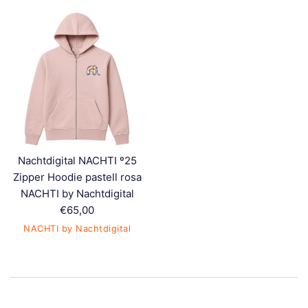
Nachtdigital NACHTI º25
Zipper Hoodie pastell rosa
NACHTI by Nachtdigital
Normaler
€65,00
Preis
NACHTI by Nachtdigital