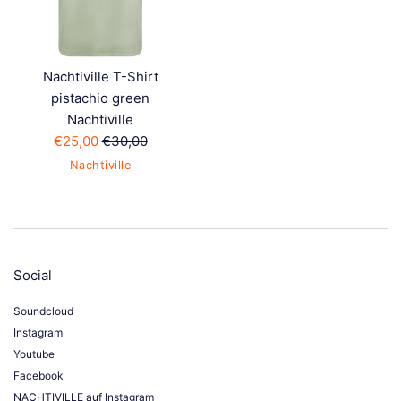
Nachtiville T-Shirt
pistachio green
Nachtiville
Sonderpreis
Normaler
€25,00
€30,00
Preis
Nachtiville
Social
Soundcloud
Instagram
Youtube
Facebook
NACHTIVILLE auf Instagram