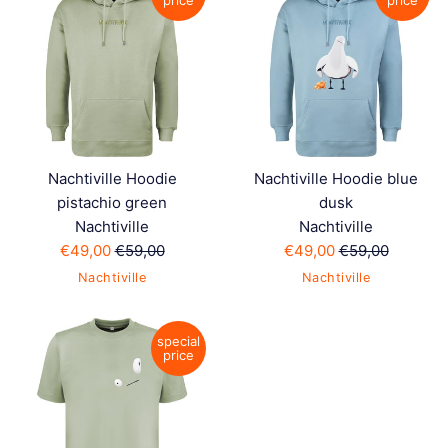
price
price
Nachtiville Hoodie
Nachtiville Hoodie blue
pistachio green
dusk
Nachtiville
Nachtiville
Sonderpreis
Normaler
Sonderpreis
Normaler
€49,00
€59,00
€49,00
€59,00
Preis
Preis
Nachtiville
Nachtiville
special
price