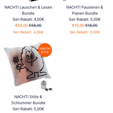
NACHTI Lauschen & Lesen
NACHTI Pausieren &
Bundle
Planen Bundle
Set-Rabatt: 4,00€
Set-Rabatt: 3,00€
Sonderpreis
Normaler
Sonderpreis
Normaler
€54,00
€58,00
€15,00
€18,00
Preis
Preis
Set-Rabatt: 4,00€
Set-Rabatt: 3,00€
special
price
NACHTI Stille &
Schlummer Bundle
Set-Rabatt: 5,00€