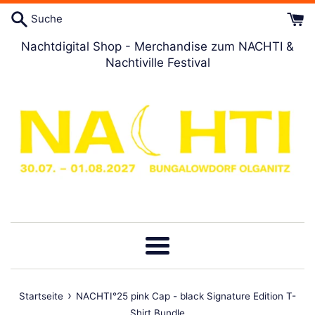
Direkt
Suche
zum
Artikel
Nachtdigital Shop - Merchandise zum NACHTI &
Nachtiville Festival
Menü
›
Startseite
NACHTI°25 pink Cap - black Signature Edition T-
Shirt Bundle