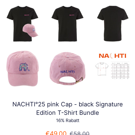
NACHTI°25 pink Cap - black Signature
Edition T-Shirt Bundle
16% Rabatt
Sonderpreis
Normaler
€49,00
€58,00