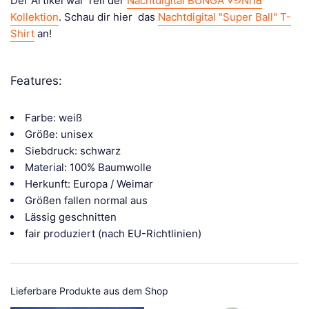
Der Artikel war Teil der
Nachtdigital BUNGA Ɐ⅁NႶꓭ
Kollektion
. Schau dir hier das
Nachtdigital "Super Ball" T-
Shirt
an!
Features:
Farbe: weiß
Größe: unisex
Siebdruck: schwarz
Material: 100% Baumwolle
Herkunft: Europa / Weimar
Größen fallen normal aus
Lässig geschnitten
fair produziert (nach EU-Richtlinien)
Lieferbare Produkte aus dem Shop