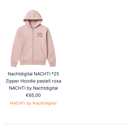
Nachtdigital NACHTI º25
Zipper Hoodie pastell rosa
NACHTI by Nachtdigital
Normaler
€65,00
Preis
NACHTI by Nachtdigital