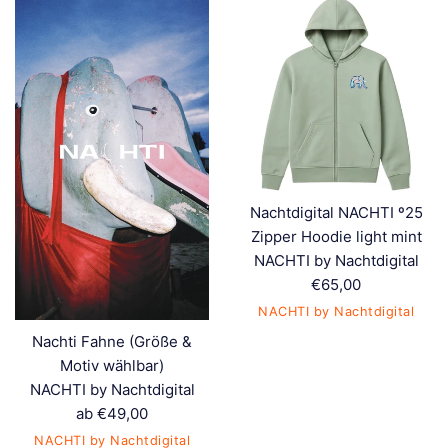
Nachtdigital NACHTI º25
Zipper Hoodie light mint
NACHTI by Nachtdigital
Normaler
€65,00
Preis
NACHTI by Nachtdigital
Nachti Fahne (Größe &
Motiv wählbar)
NACHTI by Nachtdigital
ab €49,00
NACHTI by Nachtdigital