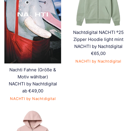
Nachtdigital NACHTI º25
Zipper Hoodie light mint
NACHTI by Nachtdigital
Normaler
€65,00
Preis
NACHTI by Nachtdigital
Nachti Fahne (Größe &
Motiv wählbar)
NACHTI by Nachtdigital
ab €49,00
NACHTI by Nachtdigital