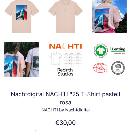
Nachtdigital NACHTI º25 T-Shirt pastell
rosa
NACHTI by Nachtdigital
Normaler
€30,00
Preis