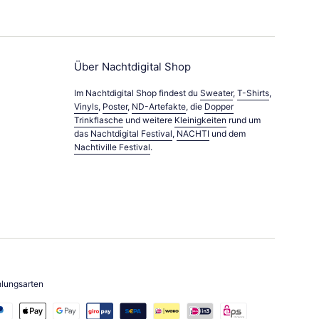
Über Nachtdigital Shop
Im Nachtdigital Shop findest du
Sweater
,
T-Shirts
,
Vinyls
,
Poster
,
ND-Artefakte
, die
Dopper
Trinkflasche
und weitere
Kleinigkeiten
rund um
das
Nachtdigital Festival
,
NACHTI
und dem
Nachtiville Festival
.
hlungsarten
lungsarten