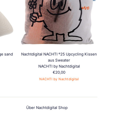
ge sand
Nachtdigital NACHTI º25 Upcycling Kissen
aus Sweater
NACHTI by Nachtdigital
Normaler
€20,00
Preis
NACHTI by Nachtdigital
Über Nachtdigital Shop