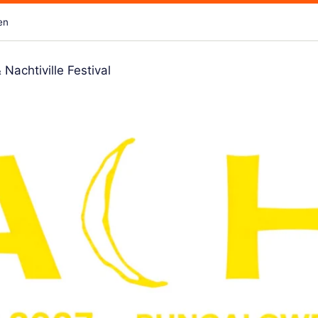
en
achtiville Festival