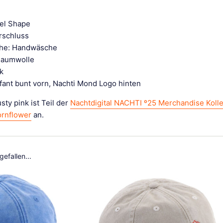
nel Shape
erschluss
he: Handwäsche
Baumwolle
k
efant bunt vorn, Nachti Mond Logo hinten
ty pink ist Teil der
Nachtdigital NACHTI º25 Merchandise Kolle
ornflower
an.
efallen...