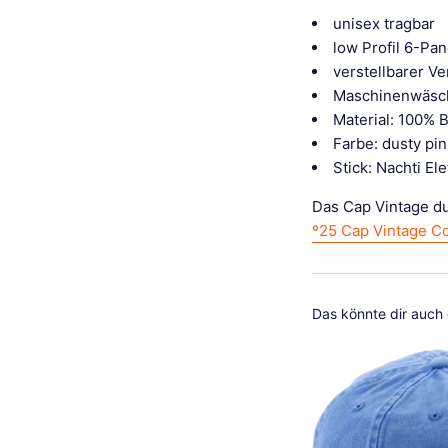
unisex tragbar
low Profil 6-Pa
verstellbarer V
Maschinenwäsc
Material: 100% 
Farbe: dusty pin
Stick: Nachti El
Das Cap Vintage dus
º25 Cap Vintage C
Das könnte dir auch g