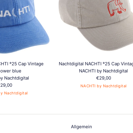
CHTI º25 Cap Vintage
Nachtdigital NACHTI º25 Cap Vinta
lower blue
NACHTI by Nachtdigital
Normaler
y Nachtdigital
€29,00
ormaler
Preis
29,00
NACHTI by Nachtdigital
reis
y Nachtdigital
Allgemein