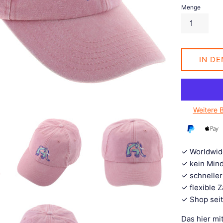
Menge
IN D
Weitere 
✓ Worldwid
✓ kein Mind
✓ schneller
✓ flexible 
✓ Shop seit
Das hier mi