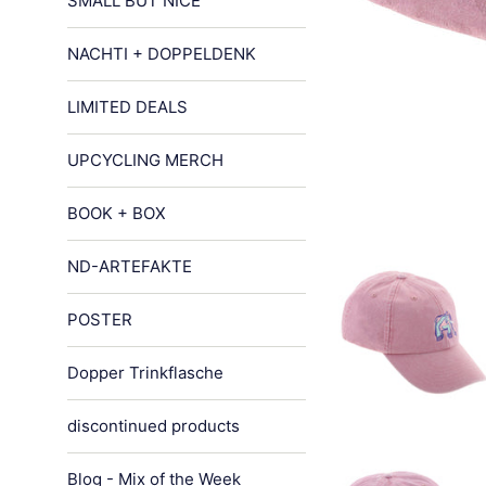
SMALL BUT NICE
NACHTI + DOPPELDENK
LIMITED DEALS
UPCYCLING MERCH
BOOK + BOX
ND-ARTEFAKTE
POSTER
Dopper Trinkflasche
discontinued products
Blog - Mix of the Week