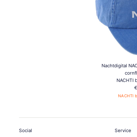
Nachtdigital NA
cornf
NACHTI b
N
€
P
NACHTI b
Social
Service