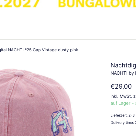
ital NACHTI º25 Cap Vintage dusty pink
Nachtdig
NACHTI by N
Normaler
€29,00
Preis
inkl. MwSt. 
auf Lager - 
Lieferzeit: 2-
Delivery time: