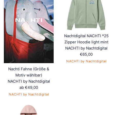
Nachtdigital NACHTI º25
Zipper Hoodie light mint
NACHTI by Nachtdigital
Normaler
€65,00
Preis
NACHTI by Nachtdigital
Nachti Fahne (Größe &
Motiv wählbar)
NACHTI by Nachtdigital
ab €49,00
NACHTI by Nachtdigital