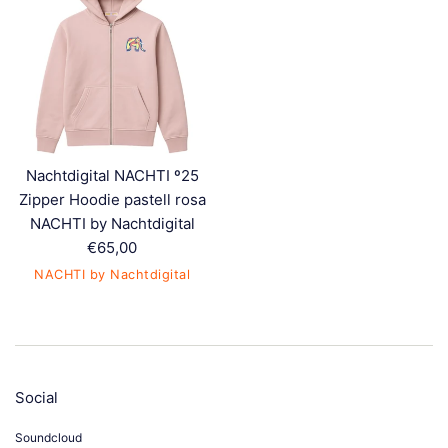
Nachtdigital NACHTI º25
Zipper Hoodie pastell rosa
NACHTI by Nachtdigital
Normaler
€65,00
Preis
NACHTI by Nachtdigital
Social
Soundcloud