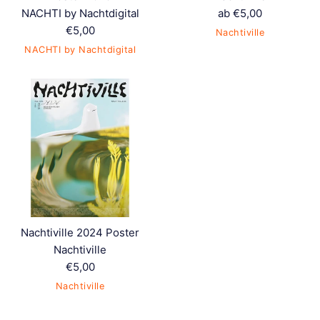
NACHTI by Nachtdigital
ab €5,00
Normaler
€5,00
Nachtiville
Preis
NACHTI by Nachtdigital
Nachtiville 2024 Poster
Nachtiville
Normaler
€5,00
Preis
Nachtiville