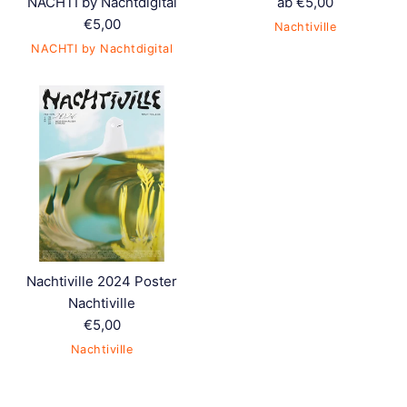
NACHTI by Nachtdigital
ab €5,00
Normaler
€5,00
Nachtiville
Preis
NACHTI by Nachtdigital
Nachtiville 2024 Poster
Nachtiville
Normaler
€5,00
Preis
Nachtiville