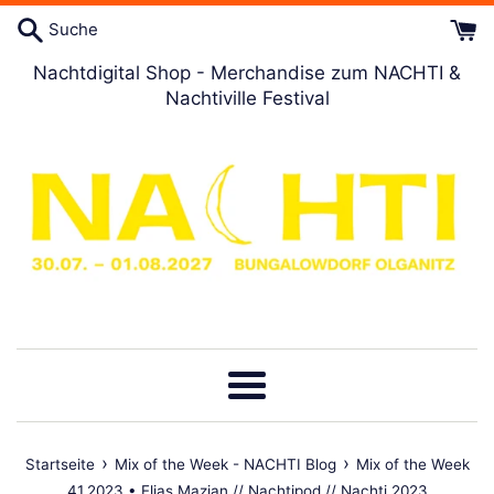
Direkt
Suche
zum
Artikel
Nachtdigital Shop - Merchandise zum NACHTI &
Nachtiville Festival
Menü
›
›
Startseite
Mix of the Week - NACHTI Blog
Mix of the Week
41.2023 • Elias Mazian // Nachtipod // Nachti 2023