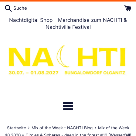
Direkt
Suche
zum
Artikel
Nachtdigital Shop - Merchandise zum NACHTI &
Nachtiville Festival
Menü
›
›
Startseite
Mix of the Week - NACHTI Blog
Mix of the Week
40.2020 • Circles & Spheres - deep in the forest #10 (Wasserfall)