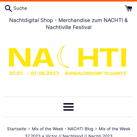
Direkt
Suche
zum
Artikel
Nachtdigital Shop - Merchandise zum NACHTI &
Nachtiville Festival
Menü
›
›
Startseite
Mix of the Week - NACHTI Blog
Mix of the Week
37.2023 • Victor // Nachtipod // Nachti 2023